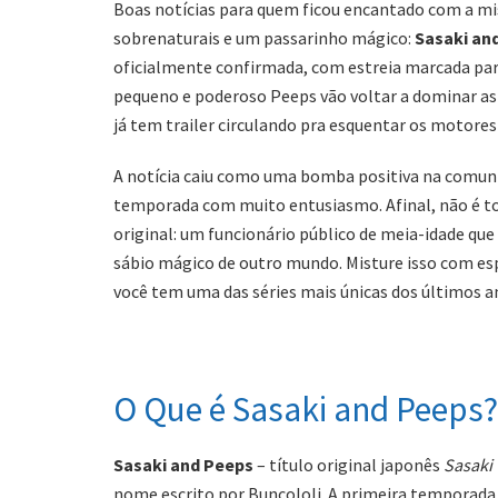
Boas notícias para quem ficou encantado com a mis
sobrenaturais e um passarinho mágico:
Sasaki an
oficialmente confirmada, com estreia marcada pa
pequeno e poderoso Peeps vão voltar a dominar as
já tem trailer circulando pra esquentar os motores 
A notícia caiu como uma bomba positiva na comuni
temporada com muito entusiasmo. Afinal, não é t
original: um funcionário público de meia-idade que
sábio mágico de outro mundo. Misture isso com esp
você tem uma das séries mais únicas dos últimos a
O Que é Sasaki and Peeps?
Sasaki and Peeps
– título original japonês
Sasaki 
nome escrito por Buncololi. A primeira temporada 