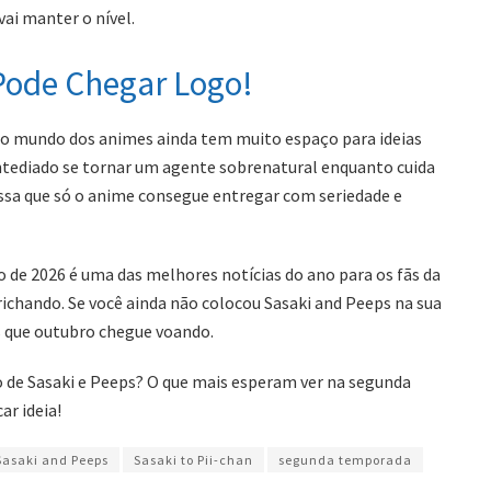
ai manter o nível.
Pode Chegar Logo!
e o mundo dos animes ainda tem muito espaço para ideias
 entediado se tornar um agente sobrenatural enquanto cuida
ssa que só o anime consegue entregar com seriedade e
de 2026 é uma das melhores notícias do ano para os fãs da
prichando. Se você ainda não colocou Sasaki and Peeps na sua
es que outubro chegue voando.
 de Sasaki e Peeps? O que mais esperam ver na segunda
r ideia!
Sasaki and Peeps
Sasaki to Pii-chan
segunda temporada