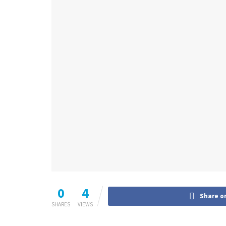
0
4
Share o
SHARES
VIEWS