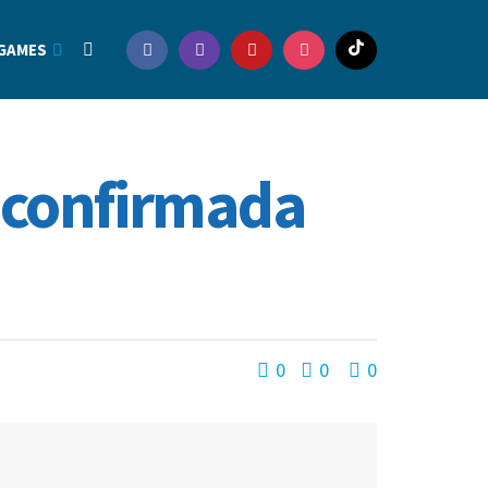
GAMES
 confirmada
0
0
0