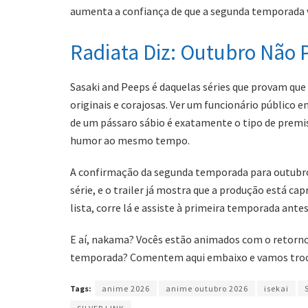
aumenta a confiança de que a segunda temporada v
Radiata Diz: Outubro Não 
Sasaki and Peeps é daquelas séries que provam qu
originais e corajosas. Ver um funcionário público
de um pássaro sábio é exatamente o tipo de premi
humor ao mesmo tempo.
A confirmação da segunda temporada para outubro 
série, e o trailer já mostra que a produção está ca
lista, corre lá e assiste à primeira temporada ant
E aí, nakama? Vocês estão animados com o retorno
temporada? Comentem aqui embaixo e vamos troca
Tags:
anime 2026
anime outubro 2026
isekai