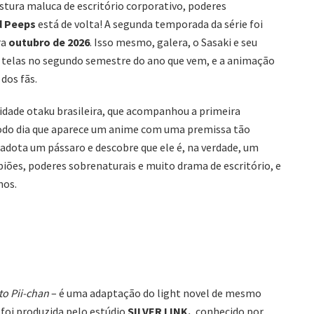
tura maluca de escritório corporativo, poderes
d Peeps
está de volta! A segunda temporada da série foi
ra
outubro de 2026
. Isso mesmo, galera, o Sasaki e seu
 telas no segundo semestre do ano que vem, e a animação
dos fãs.
dade otaku brasileira, que acompanhou a primeira
odo dia que aparece um anime com uma premissa tão
 adota um pássaro e descobre que ele é, na verdade, um
iões, poderes sobrenaturais e muito drama de escritório, e
nos.
to Pii-chan
– é uma adaptação do light novel de mesmo
foi produzida pelo estúdio
SILVER LINK.
, conhecido por