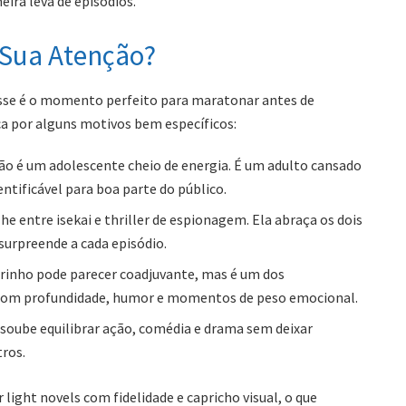
ira leva de episódios.
 Sua Atenção?
 esse é o momento perfeito para maratonar antes de
ca por alguns motivos bem específicos:
ão é um adolescente cheio de energia. É um adulto cansado
entificável para boa parte do público.
he entre isekai e thriller de espionagem. Ela abraça os dois
surpreende a cada episódio.
rinho pode parecer coadjuvante, mas é um dos
 com profundidade, humor e momentos de peso emocional.
soube equilibrar ação, comédia e drama sem deixar
ros.
light novels com fidelidade e capricho visual, o que