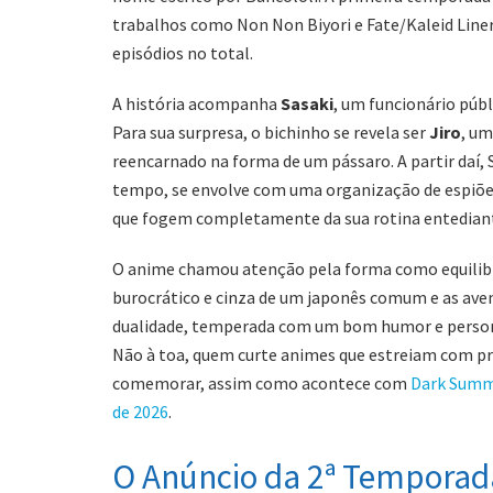
trabalhos como Non Non Biyori e Fate/Kaleid Liner 
episódios no total.
A história acompanha
Sasaki
, um funcionário públ
Para sua surpresa, o bichinho se revela ser
Jiro
, u
reencarnado na forma de um pássaro. A partir daí,
tempo, se envolve com uma organização de espiõe
que fogem completamente da sua rotina entediante
O anime chamou atenção pela forma como equilibr
burocrático e cinza de um japonês comum e as ave
dualidade, temperada com um bom humor e persona
Não à toa, quem curte animes que estreiam com pr
comemorar, assim como acontece com
Dark Summo
de 2026
.
O Anúncio da 2ª Temporad