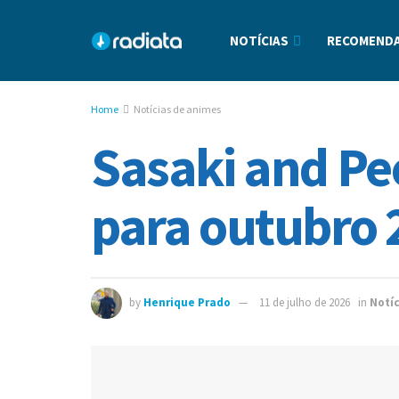
NOTÍCIAS
RECOMENDA
Home
Notícias de animes
Sasaki and Pe
para outubro 
by
Henrique Prado
11 de julho de 2026
in
Notí