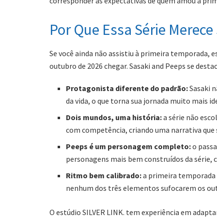
corresponder às expectativas de quem amou a prime
Por Que Essa Série Merece
Se você ainda não assistiu à primeira temporada,
outubro de 2026 chegar. Sasaki and Peeps se desta
Protagonista diferente do padrão:
Sasaki n
da vida, o que torna sua jornada muito mais id
Dois mundos, uma história:
a série não escol
com competência, criando uma narrativa que 
Peeps é um personagem completo:
o passa
personagens mais bem construídos da série,
Ritmo bem calibrado:
a primeira temporada 
nenhum dos três elementos sufocarem os out
O estúdio SILVER LINK. tem experiência em adaptar 