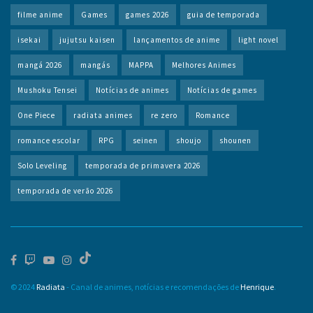
filme anime
Games
games 2026
guia de temporada
isekai
jujutsu kaisen
lançamentos de anime
light novel
mangá 2026
mangás
MAPPA
Melhores Animes
Mushoku Tensei
Notícias de animes
Notícias de games
One Piece
radiata animes
re zero
Romance
romance escolar
RPG
seinen
shoujo
shounen
Solo Leveling
temporada de primavera 2026
temporada de verão 2026
© 2024
Radiata
- Canal de animes, notícias e recomendações de
Henrique
.