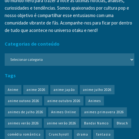
do mundo nerd para trazer a você as últimas notícias, análises,
curiosidades e tendências. Somos apaixonados por cultura pop e
nosso objetivo é compartilhar esse entusiasmo com uma
comunidade vibrante de fãs. Acompanhe-nos para ficar por dentro
de tudo que acontece no universo otaku e nerd!
Categorias de conteúdo
Categorias
de
conteúdo
Tags
Anime
anime 2026
anime japão
anime julho 2026
anime outono 2026
anime outubro 2026
Animes
animes de julho 2026
Animes Online
animes primavera 2026
animes verão 2026
anime verão 2026
Bandai Namco
Bleach
comédia romântica
Crunchyroll
drama
fantasia