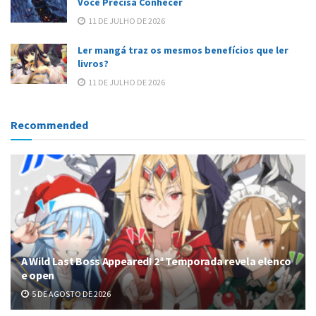
Você Precisa Conhecer
11 DE JULHO DE 2026
Ler mangá traz os mesmos benefícios que ler
livros?
11 DE JULHO DE 2026
Recommended
A Wild Last Boss Appeared! 2ª Temporada revela elenco
e open
5 DE AGOSTO DE 2026