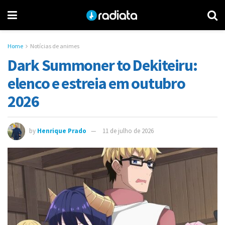
Home
Notícias de animes
Dark Summoner to Dekiteiru:
elenco e estreia em outubro
2026
by
Henrique Prado
11 de julho de 2026