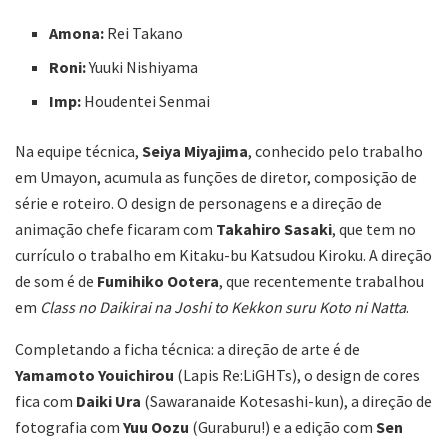
Amona:
Rei Takano
Roni:
Yuuki Nishiyama
Imp:
Houdentei Senmai
Na equipe técnica,
Seiya Miyajima
, conhecido pelo trabalho
em Umayon, acumula as funções de diretor, composição de
série e roteiro. O design de personagens e a direção de
animação chefe ficaram com
Takahiro Sasaki
, que tem no
currículo o trabalho em Kitaku-bu Katsudou Kiroku. A direção
de som é de
Fumihiko Ootera
, que recentemente trabalhou
em
Class no Daikirai na Joshi to Kekkon suru Koto ni Natta
.
Completando a ficha técnica: a direção de arte é de
Yamamoto Youichirou
(Lapis Re:LiGHTs), o design de cores
fica com
Daiki Ura
(Sawaranaide Kotesashi-kun), a direção de
fotografia com
Yuu Oozu
(Guraburu!) e a edição com
Sen