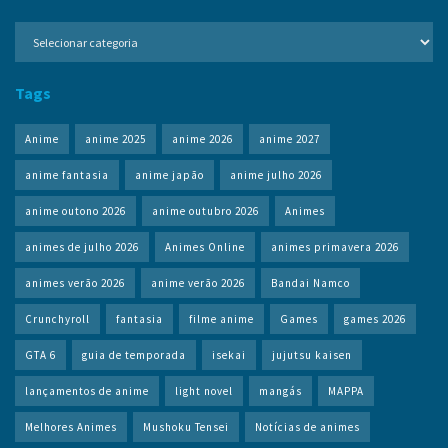
Categorias
de
conteúdo
Tags
Anime
anime 2025
anime 2026
anime 2027
anime fantasia
anime japão
anime julho 2026
anime outono 2026
anime outubro 2026
Animes
animes de julho 2026
Animes Online
animes primavera 2026
animes verão 2026
anime verão 2026
Bandai Namco
Crunchyroll
fantasia
filme anime
Games
games 2026
GTA 6
guia de temporada
isekai
jujutsu kaisen
lançamentos de anime
light novel
mangás
MAPPA
Melhores Animes
Mushoku Tensei
Notícias de animes