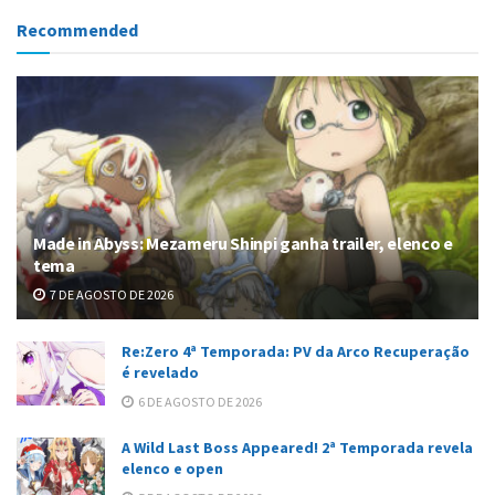
Recommended
Made in Abyss: Mezameru Shinpi ganha trailer, elenco e
tema
7 DE AGOSTO DE 2026
Re:Zero 4ª Temporada: PV da Arco Recuperação
é revelado
6 DE AGOSTO DE 2026
A Wild Last Boss Appeared! 2ª Temporada revela
elenco e open