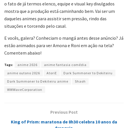
o fato de já termos elenco, equipe e visual key divulgados
mostra que a produção está caminhando bem. Vai ser um
daqueles animes para assistir sem pressão, rindo das
situações e torcendo pelo casal.
E vocês, galera? Conheciam o mangá antes desse anúncio? Já
estão animados para ver Amona e Roni em ação na tela?
Comentem abaixo!
Tags:
anime 2026
anime fantasia comédia
anime outono 2026
AtoriE
Dark Summoner to Dekiteiru
Dark Summoner to Dekiteiru anime
Shaoh
WWWaveCorporation
Previous Post
King of Prism: maratona de 8h30 celebra 10 anos da