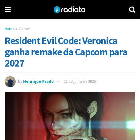
Home
Games
Resident Evil Code: Veronica
ganha remake da Capcom para
2027
by
Henrique Prado
11 de julho de 2026