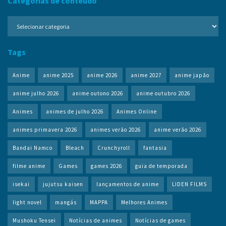
Categorias de conteúdo
Categorias
de
conteúdo
Tags
Anime
anime 2025
anime 2026
anime 2027
anime japão
anime julho 2026
anime outono 2026
anime outubro 2026
Animes
animes de julho 2026
Animes Online
animes primavera 2026
animes verão 2026
anime verão 2026
Bandai Namco
Bleach
Crunchyroll
fantasia
filme anime
Games
games 2026
guia de temporada
isekai
jujutsu kaisen
lançamentos de anime
LIDEN FILMS
light novel
mangás
MAPPA
Melhores Animes
Mushoku Tensei
Notícias de animes
Notícias de games