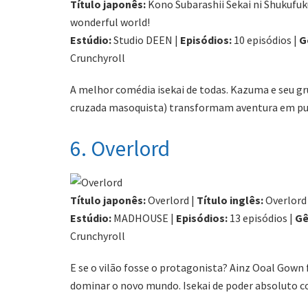
Título japonês:
Kono Subarashii Sekai ni Shukufuk
wonderful world!
Estúdio:
Studio DEEN |
Episódios:
10 episódios |
G
Crunchyroll
A melhor comédia isekai de todas. Kazuma e seu gru
cruzada masoquista) transformam aventura em pura
6. Overlord
Título japonês:
Overlord |
Título inglês:
Overlord
Estúdio:
MADHOUSE |
Episódios:
13 episódios |
Gê
Crunchyroll
E se o vilão fosse o protagonista? Ainz Ooal Gown 
dominar o novo mundo. Isekai de poder absoluto 