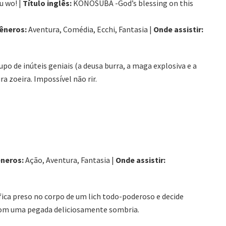
u wo! |
Título inglês:
KONOSUBA -God’s blessing on this
êneros:
Aventura, Comédia, Ecchi, Fantasia |
Onde assistir:
po de inúteis geniais (a deusa burra, a maga explosiva e a
 zoeira. Impossível não rir.
neros:
Ação, Aventura, Fantasia |
Onde assistir:
fica preso no corpo de um lich todo-poderoso e decide
com uma pegada deliciosamente sombria.