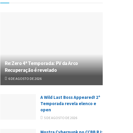
Re:Zero 4ª Temporada: PV da Arco
Recuperação é revelado
6 DE AGOSTO DE 2026
A Wild Last Boss Appeared! 2ª
Temporada revela elenco e
open
5 DE AGOSTO DE 2026
Mostra Cyberpunk no CCBB RJ: