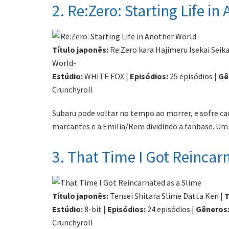
2. Re:Zero: Starting Life i
Título japonês:
Re:Zero kara Hajimeru Isekai Seika
World-
Estúdio:
WHITE FOX |
Episódios:
25 episódios |
Gê
Crunchyroll
Subaru pode voltar no tempo ao morrer, e sofre ca
marcantes e a Emilia/Rem dividindo a fanbase. Um i
3. That Time I Got Reincar
Título japonês:
Tensei Shitara Slime Datta Ken |
T
Estúdio:
8-bit |
Episódios:
24 episódios |
Gêneros
Crunchyroll