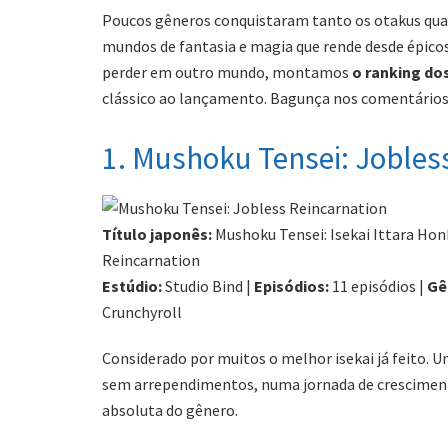
Poucos gêneros conquistaram tanto os otakus quant
mundos de fantasia e magia que rende desde épicos
perder em outro mundo, montamos
o ranking do
clássico ao lançamento. Bagunça nos comentários l
1. Mushoku Tensei: Jobles
Título japonês:
Mushoku Tensei: Isekai Ittara Hon
Reincarnation
Estúdio:
Studio Bind |
Episódios:
11 episódios |
Gê
Crunchyroll
Considerado por muitos o melhor isekai já feito.
sem arrependimentos, numa jornada de crescimento
absoluta do gênero.