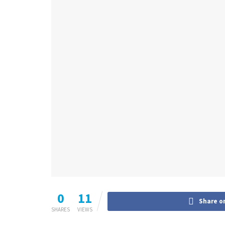
0
11
Share o
SHARES
VIEWS