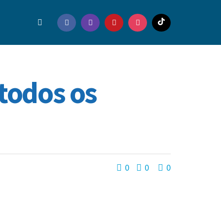
todos os
0
0
0