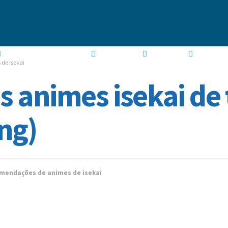
GUIA DE TEMPORADA
MANGÁS
GAMES
de isekai
s animes isekai de 
ng)
mendações de animes de isekai