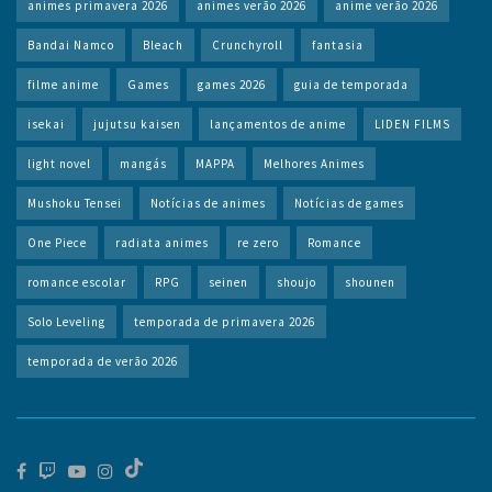
animes primavera 2026
animes verão 2026
anime verão 2026
Bandai Namco
Bleach
Crunchyroll
fantasia
filme anime
Games
games 2026
guia de temporada
isekai
jujutsu kaisen
lançamentos de anime
LIDEN FILMS
light novel
mangás
MAPPA
Melhores Animes
Mushoku Tensei
Notícias de animes
Notícias de games
One Piece
radiata animes
re zero
Romance
romance escolar
RPG
seinen
shoujo
shounen
Solo Leveling
temporada de primavera 2026
temporada de verão 2026