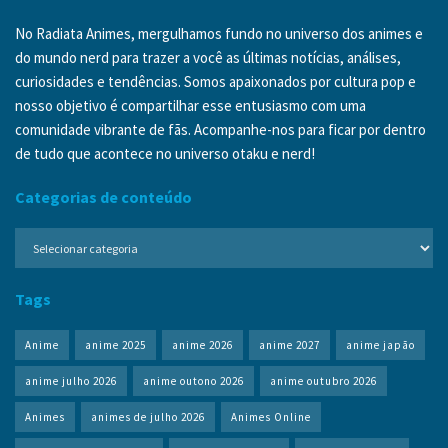
No Radiata Animes, mergulhamos fundo no universo dos animes e
do mundo nerd para trazer a você as últimas notícias, análises,
curiosidades e tendências. Somos apaixonados por cultura pop e
nosso objetivo é compartilhar esse entusiasmo com uma
comunidade vibrante de fãs. Acompanhe-nos para ficar por dentro
de tudo que acontece no universo otaku e nerd!
Categorias de conteúdo
Categorias
de
conteúdo
Tags
Anime
anime 2025
anime 2026
anime 2027
anime japão
anime julho 2026
anime outono 2026
anime outubro 2026
Animes
animes de julho 2026
Animes Online