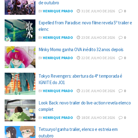
de outubro
BY
HENRIQUE PRADO
31 DE JULHO DE 2026
0
Expelled from Paradise: novo filme revela 5º trailer e
elenc
BY
HENRIQUE PRADO
23 DE JULHO DE 2026
0
Minky Momo ganha OVA inédito 32 anos depois
BY
HENRIQUE PRADO
22 DE JULHO DE 2026
0
Tokyo Revengers: abertura da 4ª temporada é
IGNITE do JO1
BY
HENRIQUE PRADO
21 DE JULHO DE 2026
0
Look Back: novo trailer do live-action revela elenco
complet
BY
HENRIQUE PRADO
18 DE JULHO DE 2026
0
Tetsuryo! ganha trailer, elenco e estreia em
outubro