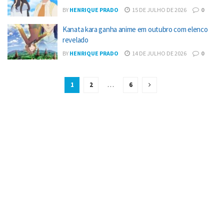
BY
HENRIQUE PRADO
15 DE JULHO DE 2026
0
Kanata kara ganha anime em outubro com elenco
revelado
BY
HENRIQUE PRADO
14 DE JULHO DE 2026
0
1
2
…
6