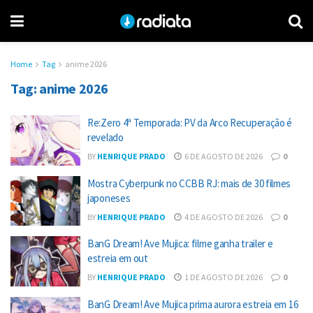
Home
Tag
anime 2026
Tag:
anime 2026
Re:Zero 4ª Temporada: PV da Arco Recuperação é
revelado
BY
HENRIQUE PRADO
6 DE AGOSTO DE 2026
0
Mostra Cyberpunk no CCBB RJ: mais de 30 filmes
japoneses
BY
HENRIQUE PRADO
4 DE AGOSTO DE 2026
0
BanG Dream! Ave Mujica: filme ganha trailer e
estreia em out
BY
HENRIQUE PRADO
1 DE AGOSTO DE 2026
0
BanG Dream! Ave Mujica prima aurora estreia em 16