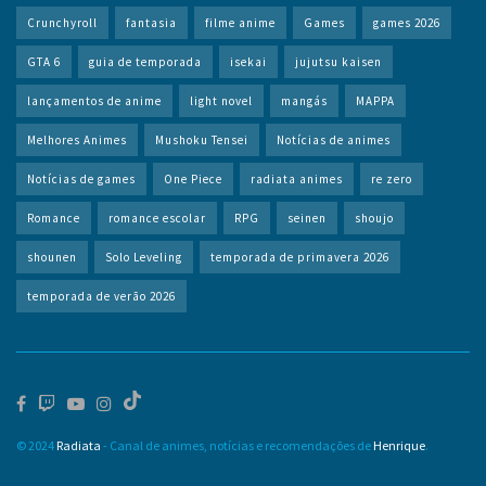
Crunchyroll
fantasia
filme anime
Games
games 2026
GTA 6
guia de temporada
isekai
jujutsu kaisen
lançamentos de anime
light novel
mangás
MAPPA
Melhores Animes
Mushoku Tensei
Notícias de animes
Notícias de games
One Piece
radiata animes
re zero
Romance
romance escolar
RPG
seinen
shoujo
shounen
Solo Leveling
temporada de primavera 2026
temporada de verão 2026
© 2024
Radiata
- Canal de animes, notícias e recomendações de
Henrique
.