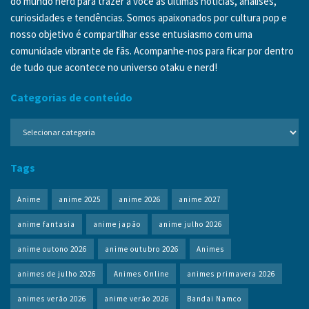
do mundo nerd para trazer a você as últimas notícias, análises,
curiosidades e tendências. Somos apaixonados por cultura pop e
nosso objetivo é compartilhar esse entusiasmo com uma
comunidade vibrante de fãs. Acompanhe-nos para ficar por dentro
de tudo que acontece no universo otaku e nerd!
Categorias de conteúdo
Categorias
de
conteúdo
Tags
Anime
anime 2025
anime 2026
anime 2027
anime fantasia
anime japão
anime julho 2026
anime outono 2026
anime outubro 2026
Animes
animes de julho 2026
Animes Online
animes primavera 2026
animes verão 2026
anime verão 2026
Bandai Namco