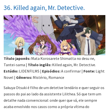
36. Killed again, Mr. Detective.
Título japonês:
Mata Korosarete Shimatta no desu ne,
Tantei-sama |
Título inglês:
Killed again, Mr. Detective.
Estúdio:
LIDENFILMS |
Episódios:
A confirmar |
Fonte:
Light
Novel |
Gêneros:
Mistério, Romance
Sakuya Otsuki é filho de um detetive lendário e quer seguir os
passos do pai ao lado da assistente Lilithea. Só que tem um
detalhe nada convencional: onde quer que vá, ele sempre
acaba envolvido nos casos como a própria vítima do