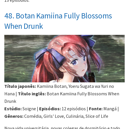
13 episódios.
48. Botan Kamiina Fully Blossoms
When Drunk
Título japonês:
Kamiina Botan, Yoeru Sugata wa Yuri no
Hana |
Título inglês:
Botan Kamiina Fully Blossoms When
Drunk
Estúdio:
Soigne |
Episódios:
12 episódios |
Fonte:
Mangá |
Gêneros:
Comédia, Girls' Love, Culinária, Slice of Life
Nova vida universitária, novas colegas de dormitório e todo