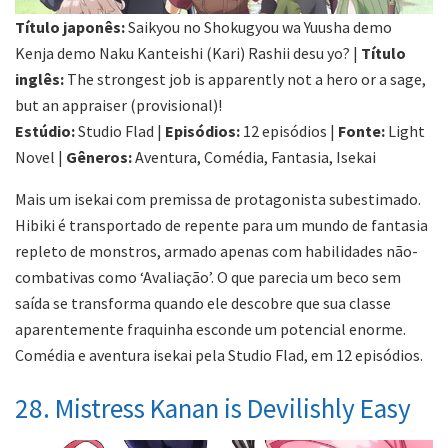
Título japonês:
Saikyou no Shokugyou wa Yuusha demo
Kenja demo Naku Kanteishi (Kari) Rashii desu yo? |
Título
inglês:
The strongest job is apparently not a hero or a sage,
but an appraiser (provisional)!
Estúdio:
Studio Flad |
Episódios:
12 episódios |
Fonte:
Light
Novel |
Gêneros:
Aventura, Comédia, Fantasia, Isekai
Mais um isekai com premissa de protagonista subestimado.
Hibiki é transportado de repente para um mundo de fantasia
repleto de monstros, armado apenas com habilidades não-
combativas como ‘Avaliação’. O que parecia um beco sem
saída se transforma quando ele descobre que sua classe
aparentemente fraquinha esconde um potencial enorme.
Comédia e aventura isekai pela Studio Flad, em 12 episódios.
28. Mistress Kanan is Devilishly Easy