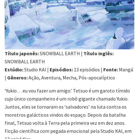
Título japonês:
SNOWBALL EARTH |
Título inglês:
SNOWBALL EARTH
Estúdio:
Studio KAI |
Episódios:
13 episódios |
Fonte:
Mangá
|
Gêneros:
Ação, Aventura, Mecha, Pós-apocalíptico
‘Yukio… eu vou fazer um amigo.’ Tetsuo é um garoto tímido
cujo único companheiro é um robô gigante chamado Yukio.
Juntos, eles se tornaram os ‘salvadores’ na luta contra os
monstros galácticos vindos do espaço. Depois da batalha
final, Tetsuo volta à Terra pela primeira vez em dez anos.
Ficção científica com pegada emocional pela Studio KAI, em