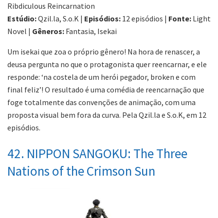
Ribdiculous Reincarnation
Estúdio:
Qzil.la, S.o.K |
Episódios:
12 episódios |
Fonte:
Light
Novel |
Gêneros:
Fantasia, Isekai
Um isekai que zoa o próprio gênero! Na hora de renascer, a
deusa pergunta no que o protagonista quer reencarnar, e ele
responde: ‘na costela de um herói pegador, broken e com
final feliz’! O resultado é uma comédia de reencarnação que
foge totalmente das convenções de animação, com uma
proposta visual bem fora da curva. Pela Qzil.la e S.o.K, em 12
episódios.
42. NIPPON SANGOKU: The Three
Nations of the Crimson Sun