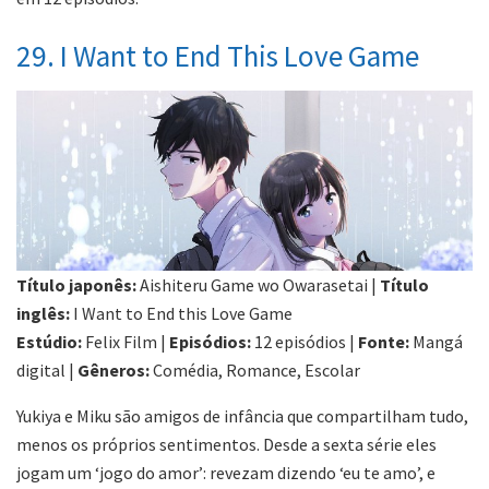
29. I Want to End This Love Game
Título japonês:
Aishiteru Game wo Owarasetai |
Título
inglês:
I Want to End this Love Game
Estúdio:
Felix Film |
Episódios:
12 episódios |
Fonte:
Mangá
digital |
Gêneros:
Comédia, Romance, Escolar
Yukiya e Miku são amigos de infância que compartilham tudo,
menos os próprios sentimentos. Desde a sexta série eles
jogam um ‘jogo do amor’: revezam dizendo ‘eu te amo’, e