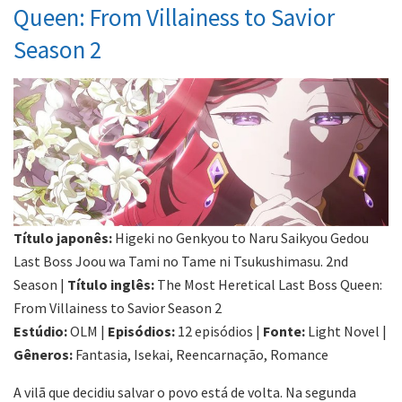
Queen: From Villainess to Savior
Season 2
Título japonês:
Higeki no Genkyou to Naru Saikyou Gedou
Last Boss Joou wa Tami no Tame ni Tsukushimasu. 2nd
Season |
Título inglês:
The Most Heretical Last Boss Queen:
From Villainess to Savior Season 2
Estúdio:
OLM |
Episódios:
12 episódios |
Fonte:
Light Novel |
Gêneros:
Fantasia, Isekai, Reencarnação, Romance
A vilã que decidiu salvar o povo está de volta. Na segunda