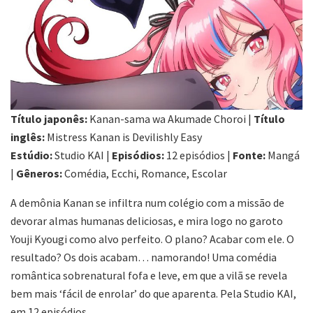
Título japonês:
Kanan-sama wa Akumade Choroi |
Título
inglês:
Mistress Kanan is Devilishly Easy
Estúdio:
Studio KAI |
Episódios:
12 episódios |
Fonte:
Mangá
|
Gêneros:
Comédia, Ecchi, Romance, Escolar
A demônia Kanan se infiltra num colégio com a missão de
devorar almas humanas deliciosas, e mira logo no garoto
Youji Kyougi como alvo perfeito. O plano? Acabar com ele. O
resultado? Os dois acabam… namorando! Uma comédia
romântica sobrenatural fofa e leve, em que a vilã se revela
bem mais ‘fácil de enrolar’ do que aparenta. Pela Studio KAI,
em 12 episódios.