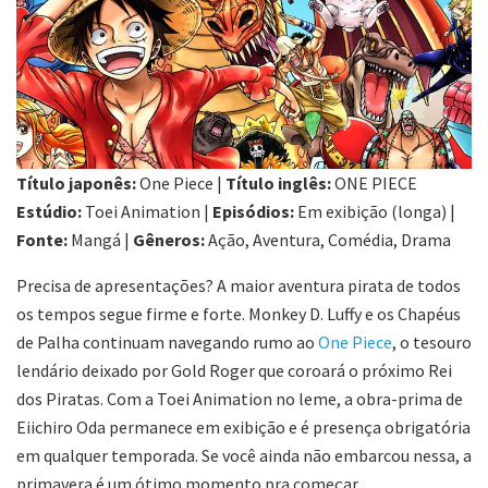
Título japonês:
One Piece |
Título inglês:
ONE PIECE
Estúdio:
Toei Animation |
Episódios:
Em exibição (longa) |
Fonte:
Mangá |
Gêneros:
Ação, Aventura, Comédia, Drama
Precisa de apresentações? A maior aventura pirata de todos
os tempos segue firme e forte. Monkey D. Luffy e os Chapéus
de Palha continuam navegando rumo ao
One Piece
, o tesouro
lendário deixado por Gold Roger que coroará o próximo Rei
dos Piratas. Com a Toei Animation no leme, a obra-prima de
Eiichiro Oda permanece em exibição e é presença obrigatória
em qualquer temporada. Se você ainda não embarcou nessa, a
primavera é um ótimo momento pra começar.