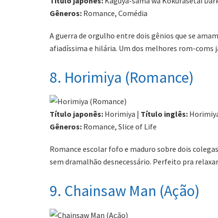
Título japonês:
Kaguya-sama wa Kokurasetai Dark
Gêneros:
Romance, Comédia
A guerra de orgulho entre dois gênios que se ama
afiadíssima e hilária. Um dos melhores rom-coms já
8. Horimiya (Romance)
Título japonês:
Horimiya |
Título inglês:
Horimiy
Gêneros:
Romance, Slice of Life
Romance escolar fofo e maduro sobre dois colegas
sem dramalhão desnecessário. Perfeito pra relaxar
9. Chainsaw Man (Ação)