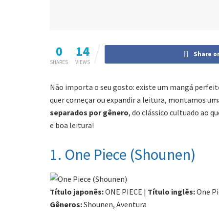
0
14
Share o
SHARES
VIEWS
Não importa o seu gosto: existe um mangá perfeito 
quer começar ou expandir a leitura, montamos um
separados por gênero
, do clássico cultuado ao q
e boa leitura!
1. One Piece (Shounen)
Título japonês:
ONE PIECE |
Título inglês:
One Pi
Gêneros:
Shounen, Aventura