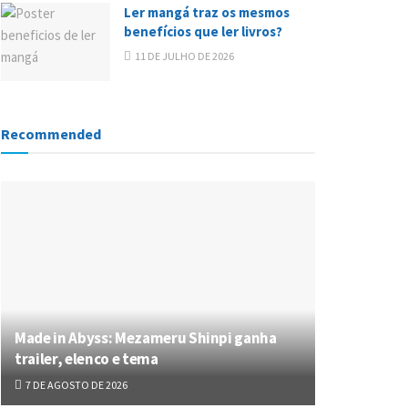
Ler mangá traz os mesmos
benefícios que ler livros?
11 DE JULHO DE 2026
Recommended
Made in Abyss: Mezameru Shinpi ganha
trailer, elenco e tema
7 DE AGOSTO DE 2026