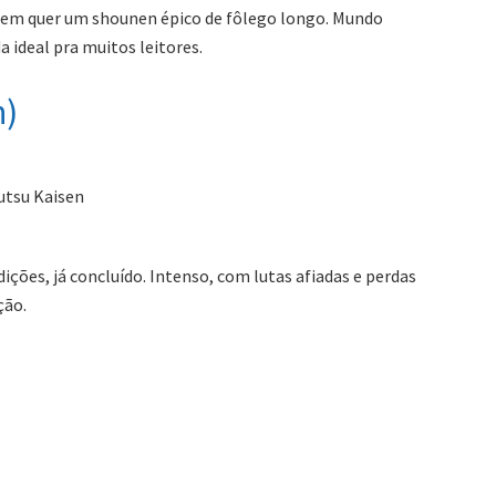
 quem quer um shounen épico de fôlego longo. Mundo
 ideal pra muitos leitores.
n)
utsu Kaisen
ções, já concluído. Intenso, com lutas afiadas e perdas
ção.