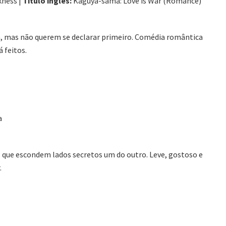
ness |
Título inglês:
Kaguya-sama: Love is War (Romance)
m, mas não querem se declarar primeiro. Comédia romântica
 feitos.
a
 que escondem lados secretos um do outro. Leve, gostoso e
.