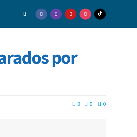
arados por
0
0
0