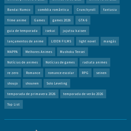
Bandai Namco
comédia romântica
Crunchyroll
fantasia
filme anime
Games
games 2026
GTA 6
guia de temporada
isekai
jujutsu kaisen
lançamentos de anime
LIDEN FILMS
light novel
mangás
MAPPA
Melhores Animes
Mushoku Tensei
Notícias de animes
Notícias de games
radiata animes
re zero
Romance
romance escolar
RPG
seinen
shoujo
shounen
Solo Leveling
temporada de primavera 2026
temporada de verão 2026
Top List