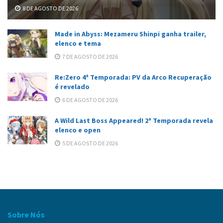
8 DE AGOSTO DE 2026
Made in Abyss: Mezameru Shinpi ganha trailer,
elenco e tema
7 DE AGOSTO DE 2026
Re:Zero 4ª Temporada: PV da Arco Recuperação
é revelado
6 DE AGOSTO DE 2026
A Wild Last Boss Appeared! 2ª Temporada revela
elenco e open
5 DE AGOSTO DE 2026
Sobre Nós