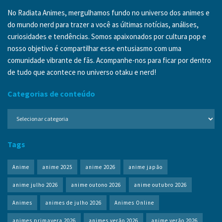
No Radiata Animes, mergulhamos fundo no universo dos animes e
do mundo nerd para trazer a você as últimas notícias, análises,
curiosidades e tendências. Somos apaixonados por cultura pop e
nosso objetivo é compartilhar esse entusiasmo com uma
comunidade vibrante de fãs. Acompanhe-nos para ficar por dentro
de tudo que acontece no universo otaku e nerd!
Categorias de conteúdo
Categorias
de
conteúdo
Tags
Anime
anime 2025
anime 2026
anime japão
anime julho 2026
anime outono 2026
anime outubro 2026
Animes
animes de julho 2026
Animes Online
animes primavera 2026
animes verão 2026
anime verão 2026