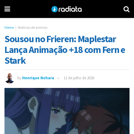
Home
Notícias de animes
Sousou no Frieren: Maplestar
Lança Animação +18 com Fern e
Stark
by
Henrique Nohara
11 de julho de 2026