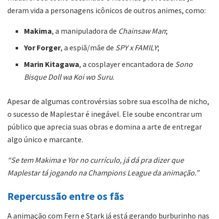
deram vida a personagens icônicos de outros animes, como:
Makima
, a manipuladora de
Chainsaw Man
;
Yor Forger
, a espiã/mãe de
SPY x FAMILY
;
Marin Kitagawa
, a cosplayer encantadora de
Sono
Bisque Doll wa Koi wo Suru
.
Apesar de algumas controvérsias sobre sua escolha de nicho,
o sucesso de Maplestar é inegável. Ele soube encontrar um
público que aprecia suas obras e domina a arte de entregar
algo único e marcante.
“Se tem Makima e Yor no currículo, já dá pra dizer que
Maplestar tá jogando na Champions League da animação.”
Repercussão entre os fãs
A animação com Fern e Stark já está gerando burburinho nas