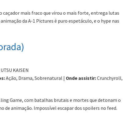
açador mais fraco que virou o mais forte, entrega lutas
 animação da A-1 Pictures é puro espetáculo, e o hype nas
orada)
UTSU KAISEN
s:
Ação, Drama, Sobrenatural |
Onde assistir:
Crunchyroll,
ulling Game, com batalhas brutais e mortes que detonam o
mo de animação. Impossível escapar dos spoilers no feed.