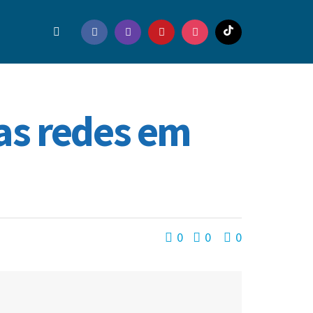
as redes em
0
0
0