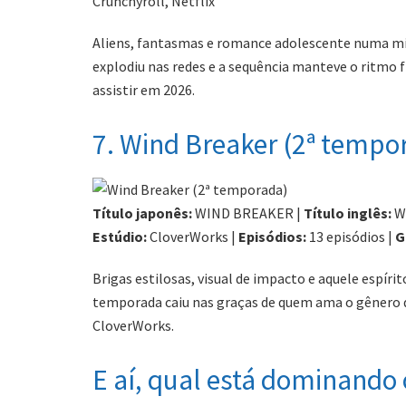
Crunchyroll, Netflix
Aliens, fantasmas e romance adolescente numa mi
explodiu nas redes e a sequência manteve o ritmo f
assistir em 2026.
7. Wind Breaker (2ª tempo
Título japonês:
WIND BREAKER |
Título inglês:
W
Estúdio:
CloverWorks |
Episódios:
13 episódios |
G
Brigas estilosas, visual de impacto e aquele espír
temporada caiu nas graças de quem ama o gênero de
CloverWorks.
E aí, qual está dominando 