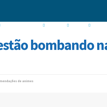
GUIA DE TEMPORADA
MANGÁS
GAMES
 estão bombando n
mendações de animes