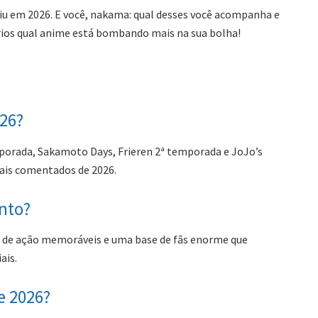
viu em 2026. E você, nakama: qual desses você acompanha e
ários qual anime está bombando mais na sua bolha!
026?
orada, Sakamoto Days, Frieren 2ª temporada e JoJo’s
mais comentados de 2026.
anto?
s de ação memoráveis e uma base de fãs enorme que
ais.
e 2026?