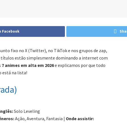
n Facebook
Sha
unto fixo no X (Twitter), no TikTok e nos grupos de zap,
ns títulos estão simplesmente dominando a internet com
s
7 animes em alta em 2026
e explicamos por que todo
 está na lista!
rada)
inglês:
Solo Leveling
êneros:
Ação, Aventura, Fantasia |
Onde assistir: