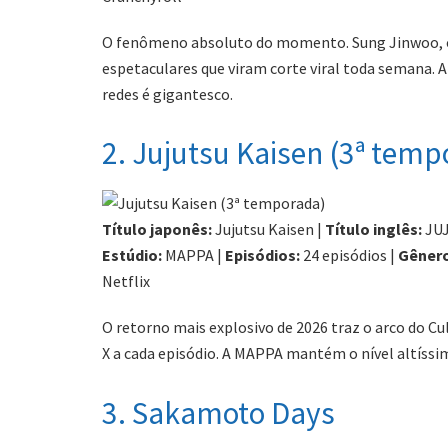
O fenômeno absoluto do momento. Sung Jinwoo, o c
espetaculares que viram corte viral toda semana. A
redes é gigantesco.
2. Jujutsu Kaisen (3ª temp
Título japonês:
Jujutsu Kaisen |
Título inglês:
JUJ
Estúdio:
MAPPA |
Episódios:
24 episódios |
Gênero
Netflix
O retorno mais explosivo de 2026 traz o arco do C
X a cada episódio. A MAPPA mantém o nível altíssi
3. Sakamoto Days