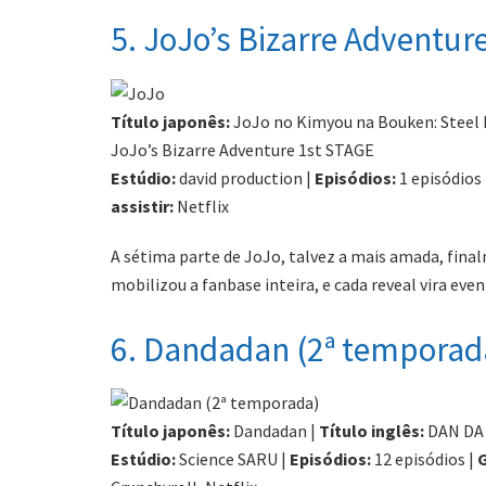
5. JoJo’s Bizarre Adventure
Título japonês:
JoJo no Kimyou na Bouken: Steel B
JoJo’s Bizarre Adventure 1st STAGE
Estúdio:
david production |
Episódios:
1 episódios
assistir:
Netflix
A sétima parte de JoJo, talvez a mais amada, fina
mobilizou a fanbase inteira, e cada reveal vira eve
6. Dandadan (2ª temporad
Título japonês:
Dandadan |
Título inglês:
DAN DA
Estúdio:
Science SARU |
Episódios:
12 episódios |