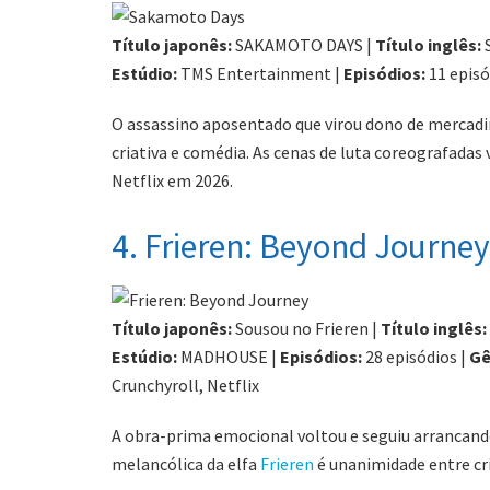
Título japonês:
SAKAMOTO DAYS |
Título inglês:
Estúdio:
TMS Entertainment |
Episódios:
11 episó
O assassino aposentado que virou dono de mercad
criativa e comédia. As cenas de luta coreografada
Netflix em 2026.
4. Frieren: Beyond Journe
Título japonês:
Sousou no Frieren |
Título inglês:
Estúdio:
MADHOUSE |
Episódios:
28 episódios |
Gê
Crunchyroll, Netflix
A obra-prima emocional voltou e seguiu arrancando
melancólica da elfa
Frieren
é unanimidade entre crí