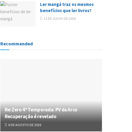
Ler mangá traz os mesmos
benefícios que ler livros?
11 DE JULHO DE 2026
Recommended
Re:Zero 4ª Temporada: PV da Arco
Recuperação é revelado
6 DE AGOSTO DE 2026