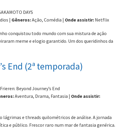
SAKAMOTO DAYS
dios |
Gêneros:
Ação, Comédia |
Onde assistir:
Netflix
inho conquistou todo mundo com sua mistura de ação
s viraram meme e elogio garantido. Um dos queridinhos da
y’s End (2ª temporada)
Frieren: Beyond Journey’s End
neros:
Aventura, Drama, Fantasia |
Onde assistir:
 lágrimas e threads quilométricos de análise. A jornada
tica e público. Frescor raro num mar de fantasia genérica.