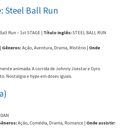
: Steel Ball Run
all Run – 1st STAGE |
Título inglês:
STEEL BALL RUN
 |
Gêneros:
Ação, Aventura, Drama, Mistério |
Onde
lmente animada. A corrida de Johnny Joestar e Gyro
nto. Nostalgia e hype em doses iguais.
a)
 DAN
Gêneros:
Ação, Comédia, Drama, Romance |
Onde assistir: