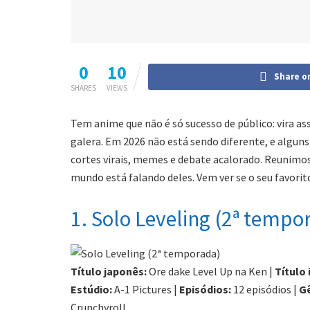
0
10
Share o
SHARES
VIEWS
Tem anime que não é só sucesso de público: vira ass
galera. Em 2026 não está sendo diferente, e algu
cortes virais, memes e debate acalorado. Reunimo
mundo está falando deles. Vem ver se o seu favorito
1. Solo Leveling (2ª tempo
Título japonês:
Ore dake Level Up na Ken |
Título 
Estúdio:
A-1 Pictures |
Episódios:
12 episódios |
G
Crunchyroll