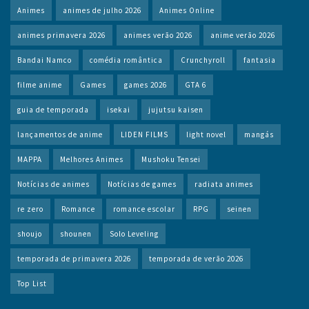
Animes
animes de julho 2026
Animes Online
animes primavera 2026
animes verão 2026
anime verão 2026
Bandai Namco
comédia romântica
Crunchyroll
fantasia
filme anime
Games
games 2026
GTA 6
guia de temporada
isekai
jujutsu kaisen
lançamentos de anime
LIDEN FILMS
light novel
mangás
MAPPA
Melhores Animes
Mushoku Tensei
Notícias de animes
Notícias de games
radiata animes
re zero
Romance
romance escolar
RPG
seinen
shoujo
shounen
Solo Leveling
temporada de primavera 2026
temporada de verão 2026
Top List