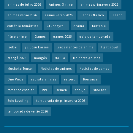
animes de julho 2026
Animes Online
animes primavera 2026
animes verão 2026
anime verão 2026
Bandai Namco
Bleach
comédia romântica
Crunchyroll
drama
fantasia
filme anime
Games
games 2026
guia de temporada
isekai
jujutsu kaisen
lançamentos de anime
light novel
mangá 2026
mangás
MAPPA
Melhores Animes
Mushoku Tensei
Notícias de animes
Notícias de games
One Piece
radiata animes
re zero
Romance
romance escolar
RPG
seinen
shoujo
shounen
Solo Leveling
temporada de primavera 2026
temporada de verão 2026