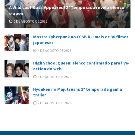
A Wild Last Boss Appeared! 2ª Temporada revela elenco
e open
5 DE AGOSTO DE 2026
Mostra Cyberpunk no CCBB RJ: mais de 30 filmes
japoneses
4 DE AGOSTO DE 2026
High School Queen: elenco confirmado para live-
action do web
3 DE AGOSTO DE 2026
Hyouken no Majutsushi: 2ª temporada ganha
trailer
2 DE AGOSTO DE 2026