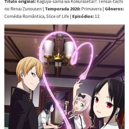
Título original:
Kaguya-sama wa Kokurasetai?: Tensai-tachi
no Renai Zunousen |
Temporada 2020:
Primavera |
Gêneros:
Comédia Romântica, Slice of Life |
Episódios:
12