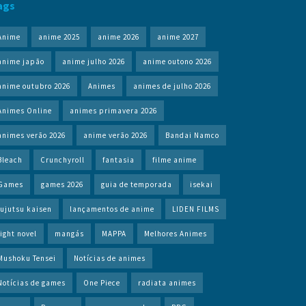
ags
Anime
anime 2025
anime 2026
anime 2027
anime japão
anime julho 2026
anime outono 2026
anime outubro 2026
Animes
animes de julho 2026
Animes Online
animes primavera 2026
animes verão 2026
anime verão 2026
Bandai Namco
Bleach
Crunchyroll
fantasia
filme anime
Games
games 2026
guia de temporada
isekai
jujutsu kaisen
lançamentos de anime
LIDEN FILMS
light novel
mangás
MAPPA
Melhores Animes
Mushoku Tensei
Notícias de animes
Notícias de games
One Piece
radiata animes