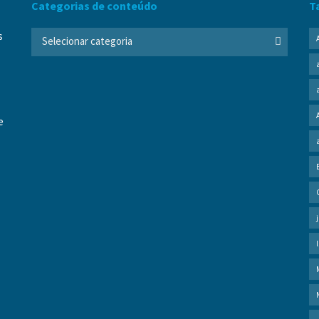
Categorias de conteúdo
T
Categorias
s
Selecionar categoria
de
conteúdo
e