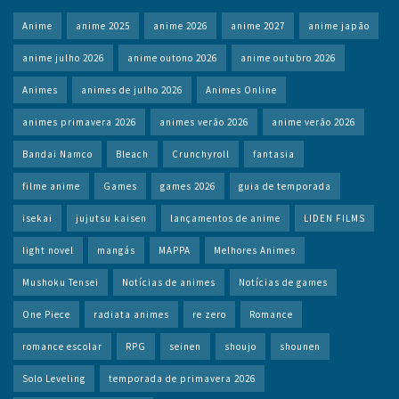
Anime
anime 2025
anime 2026
anime 2027
anime japão
anime julho 2026
anime outono 2026
anime outubro 2026
Animes
animes de julho 2026
Animes Online
animes primavera 2026
animes verão 2026
anime verão 2026
Bandai Namco
Bleach
Crunchyroll
fantasia
filme anime
Games
games 2026
guia de temporada
isekai
jujutsu kaisen
lançamentos de anime
LIDEN FILMS
light novel
mangás
MAPPA
Melhores Animes
Mushoku Tensei
Notícias de animes
Notícias de games
One Piece
radiata animes
re zero
Romance
romance escolar
RPG
seinen
shoujo
shounen
Solo Leveling
temporada de primavera 2026