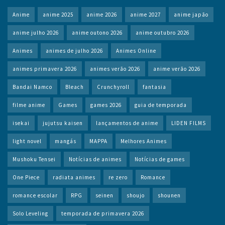
Anime
anime 2025
anime 2026
anime 2027
anime japão
anime julho 2026
anime outono 2026
anime outubro 2026
Animes
animes de julho 2026
Animes Online
animes primavera 2026
animes verão 2026
anime verão 2026
Bandai Namco
Bleach
Crunchyroll
fantasia
filme anime
Games
games 2026
guia de temporada
isekai
jujutsu kaisen
lançamentos de anime
LIDEN FILMS
light novel
mangás
MAPPA
Melhores Animes
Mushoku Tensei
Notícias de animes
Notícias de games
One Piece
radiata animes
re zero
Romance
romance escolar
RPG
seinen
shoujo
shounen
Solo Leveling
temporada de primavera 2026