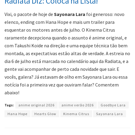
Radiata Diz: Coloca na Lista!
Vixi, o pacote de hoje de
Sayonara Lara
foi generoso: novo
elenco, ending com Hana Hope e mais um trailer para
esquentar os motores antes de julho. O Kinema Citrus
raramente decepciona quando o assunto é anime original, e
com Takushi Koide na direção e uma equipe técnica tão bem
montada, as expectativas estão altas de verdade. A estreia no
dia 6 de julho está marcada no calendário aqui da Radiata, e a
gente vai acompanhar de perto cada novidade que sair. E
vocês, galera? Já estavam de olho em Sayonara Lara ou essa
notícia foi a primeira vez que ouviram falar? Comentem
abaixo!
Tags:
anime original 2026
anime verão 2026
Goodbye Lara
Hana Hope
Hearts Glow
Kinema Citrus
Sayonara Lara