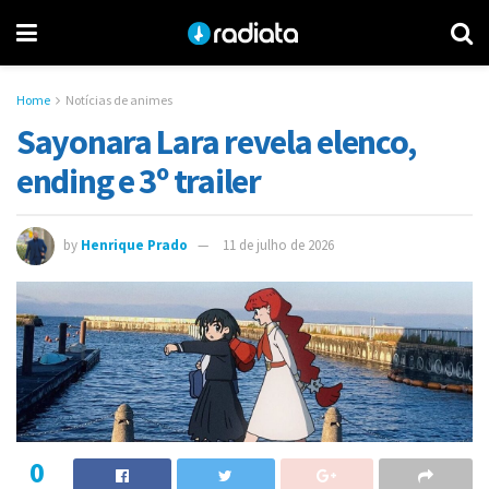
Home
Notícias de animes
Sayonara Lara revela elenco,
ending e 3º trailer
by
Henrique Prado
11 de julho de 2026
0