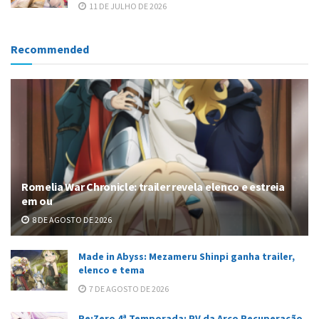
11 DE JULHO DE 2026
Recommended
Romelia War Chronicle: trailer revela elenco e estreia
em ou
8 DE AGOSTO DE 2026
Made in Abyss: Mezameru Shinpi ganha trailer,
elenco e tema
7 DE AGOSTO DE 2026
Re:Zero 4ª Temporada: PV da Arco Recuperação