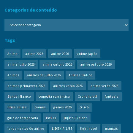
Categorias de conteúdo
Categorias
de
conteúdo
Tags
Anime
anime 2025
anime 2026
anime japão
anime julho 2026
anime outono 2026
anime outubro 2026
Animes
animes de julho 2026
Animes Online
animes primavera 2026
animes verão 2026
anime verão 2026
Bandai Namco
comédia romântica
Crunchyroll
fantasia
filme anime
Games
games 2026
GTA 6
guia de temporada
isekai
jujutsu kaisen
lançamentos de anime
LIDEN FILMS
light novel
mangás