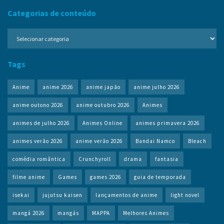
Categorias de conteúdo
Categorias
de
conteúdo
Tags
Anime
anime 2026
anime japão
anime julho 2026
anime outono 2026
anime outubro 2026
Animes
animes de julho 2026
Animes Online
animes primavera 2026
animes verão 2026
anime verão 2026
Bandai Namco
Bleach
comédia romântica
Crunchyroll
drama
fantasia
filme anime
Games
games 2026
guia de temporada
isekai
jujutsu kaisen
lançamentos de anime
light novel
mangá 2026
mangás
MAPPA
Melhores Animes