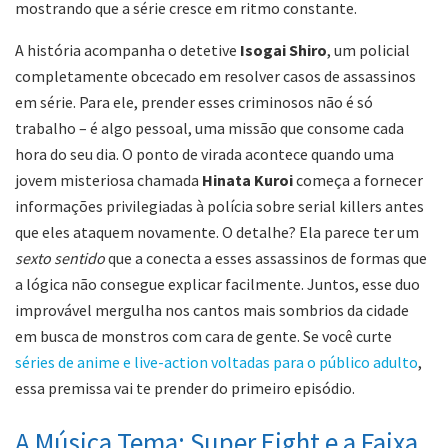
mostrando que a série cresce em ritmo constante.
A história acompanha o detetive
Isogai Shiro
, um policial
completamente obcecado em resolver casos de assassinos
em série. Para ele, prender esses criminosos não é só
trabalho – é algo pessoal, uma missão que consome cada
hora do seu dia. O ponto de virada acontece quando uma
jovem misteriosa chamada
Hinata Kuroi
começa a fornecer
informações privilegiadas à polícia sobre serial killers antes
que eles ataquem novamente. O detalhe? Ela parece ter um
sexto sentido
que a conecta a esses assassinos de formas que
a lógica não consegue explicar facilmente. Juntos, esse duo
improvável mergulha nos cantos mais sombrios da cidade
em busca de monstros com cara de gente. Se você curte
séries de anime e live-action voltadas para o público adulto
,
essa premissa vai te prender do primeiro episódio.
A Música Tema: Super Eight e a Faixa