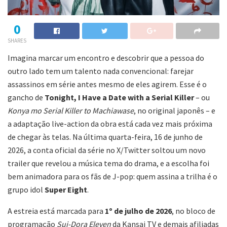
0
SHARES
Imagina marcar um encontro e descobrir que a pessoa do
outro lado tem um talento nada convencional: farejar
assassinos em série antes mesmo de eles agirem. Esse é o
gancho de
Tonight, I Have a Date with a Serial Killer
– ou
Konya mo Serial Killer to Machiawase
, no original japonês – e
a adaptação live-action da obra está cada vez mais próxima
de chegar às telas. Na última quarta-feira, 16 de junho de
2026, a conta oficial da série no X/Twitter soltou um novo
trailer que revelou a música tema do drama, e a escolha foi
bem animadora para os fãs de J-pop: quem assina a trilha é o
grupo idol
Super Eight
.
A estreia está marcada para
1º de julho de 2026
, no bloco de
programação
Sui-Dora Eleven
da Kansai TV e demais afiliadas