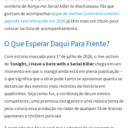
sombrio de
Konya mo Serial Killer to Machiawase
. Fãs que
gostam de acompanhar o
que de melhor o entretenimento
japonês tem oferecido em 2026
já têm mais um título para
colocar na lista de acompanhamento.
O Que Esperar Daqui Para Frente?
Com estreia marcada para 1º de julho de 2026, o live-action
de
Tonight, I Have a Date with a Serial Killer
chega em um
momento em que o mangá ainda está em plena publicação –
o que significa que a série pode tanto se aproximar quanto se
distanciar dos eventos mais recentes da história em
quadrinhos. Seja como for, a combinação de um elenco
competente, uma premissa instigante e uma música tema de
peso coloca essa produção no radar de qualquer fã de dramas
japoneses e thrillers policiais.
A pergunta que fica é: será que a adaptação vai conseguir