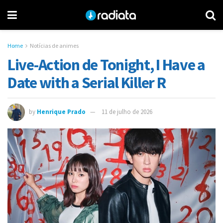
Home
Notícias de animes
Live-Action de Tonight, I Have a
Date with a Serial Killer R
by
Henrique Prado
11 de julho de 2026