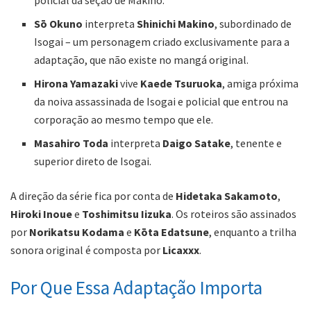
policial da seção de Makino.
Sō Okuno
interpreta
Shinichi Makino
, subordinado de
Isogai – um personagem criado exclusivamente para a
adaptação, que não existe no mangá original.
Hirona Yamazaki
vive
Kaede Tsuruoka
, amiga próxima
da noiva assassinada de Isogai e policial que entrou na
corporação ao mesmo tempo que ele.
Masahiro Toda
interpreta
Daigo Satake
, tenente e
superior direto de Isogai.
A direção da série fica por conta de
Hidetaka Sakamoto
,
Hiroki Inoue
e
Toshimitsu Iizuka
. Os roteiros são assinados
por
Norikatsu Kodama
e
Kōta Edatsune
, enquanto a trilha
sonora original é composta por
Licaxxx
.
Por Que Essa Adaptação Importa