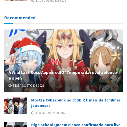
11 DE JULHO DE 2026
Recommended
A Wild Last Boss Appeared! 2ª Temporada revela elenco
e open
5 DE AGOSTO DE 2026
Mostra Cyberpunk no CCBB RJ: mais de 30 filmes
japoneses
4 DE AGOSTO DE 2026
High School Queen: elenco confirmado para live-