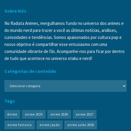
Sobre Nós
No Radiata Animes, mergulhamos fundo no universo dos animes e
do mundo nerd para trazer a você as últimas notícias, análises,
curiosidades e tendências. Somos apaixonados por cultura pop e
nosso objetivo é compartilhar esse entusiasmo com uma
comunidade vibrante de fãs. Acompanhe-nos para ficar por dentro
de tudo que acontece no universo otaku e nerd!
Categorias de conteúdo
Categorias
de
conteúdo
Tags
Anime
anime 2025
anime 2026
anime 2027
anime fantasia
anime japão
anime julho 2026