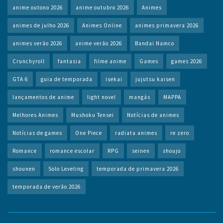
anime outono 2026
anime outubro 2026
Animes
animes de julho 2026
Animes Online
animes primavera 2026
animes verão 2026
anime verão 2026
Bandai Namco
Crunchyroll
fantasia
filme anime
Games
games 2026
GTA 6
guia de temporada
isekai
jujutsu kaisen
lançamentos de anime
light novel
mangás
MAPPA
Melhores Animes
Mushoku Tensei
Notícias de animes
Notícias de games
One Piece
radiata animes
re zero
Romance
romance escolar
RPG
seinen
shoujo
shounen
Solo Leveling
temporada de primavera 2026
temporada de verão 2026