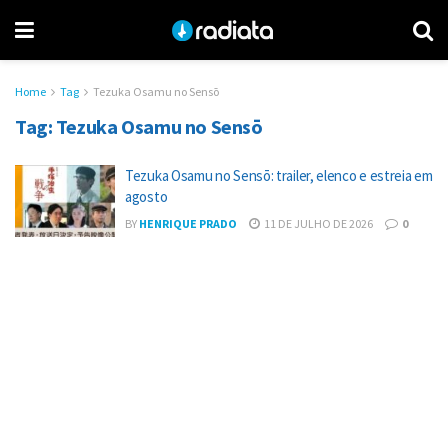
Home
Tag
Tezuka Osamu no Sensō
Tag:
Tezuka Osamu no Sensō
Tezuka Osamu no Sensō: trailer, elenco e estreia em
agosto
BY
HENRIQUE PRADO
11 DE JULHO DE 2026
0