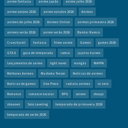
anime fantasia
anime japão
anime julho 2026
anime outono 2026
anime outubro 2026
Animes
animes de julho 2026
Animes Online
animes primavera 2026
animes verão 2026
anime verão 2026
Bandai Namco
Crunchyroll
fantasia
filme anime
Games
games 2026
GTA 6
guia de temporada
isekai
jujutsu kaisen
lançamentos de anime
light novel
mangás
MAPPA
Melhores Animes
Mushoku Tensei
Notícias de animes
Notícias de games
One Piece
radiata animes
re zero
Romance
romance escolar
RPG
seinen
shoujo
shounen
Solo Leveling
temporada de primavera 2026
temporada de verão 2026