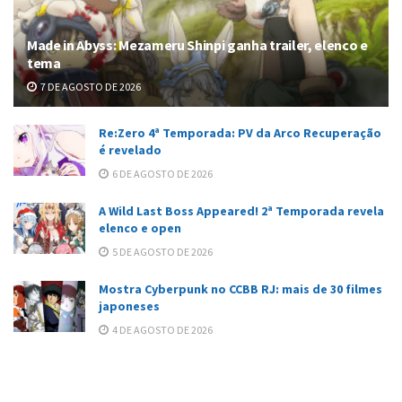
Made in Abyss: Mezameru Shinpi ganha trailer, elenco e
tema
7 DE AGOSTO DE 2026
Re:Zero 4ª Temporada: PV da Arco Recuperação
é revelado
6 DE AGOSTO DE 2026
A Wild Last Boss Appeared! 2ª Temporada revela
elenco e open
5 DE AGOSTO DE 2026
Mostra Cyberpunk no CCBB RJ: mais de 30 filmes
japoneses
4 DE AGOSTO DE 2026