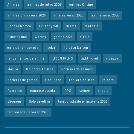
Animes
animes de julho 2026
Animes Online
animes primavera 2026
animes verão 2026
anime verão 2026
Bandai Namco
Crunchyroll
drama
fantasia
filme anime
Games
games 2026
GTA 6
guia de temporada
isekai
jujutsu kaisen
lançamentos de anime
LIDEN FILMS
light novel
mangás
MAPPA
Melhores Animes
Notícias de animes
Notícias de games
One Piece
radiata animes
re zero
Romance
romance escolar
RPG
seinen
shoujo
shounen
Solo Leveling
temporada de primavera 2026
temporada de verão 2026