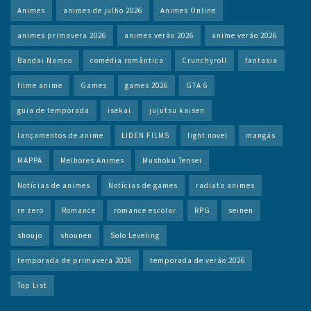
Animes
animes de julho 2026
Animes Online
animes primavera 2026
animes verão 2026
anime verão 2026
Bandai Namco
comédia romântica
Crunchyroll
fantasia
filme anime
Games
games 2026
GTA 6
guia de temporada
isekai
jujutsu kaisen
lançamentos de anime
LIDEN FILMS
light novel
mangás
MAPPA
Melhores Animes
Mushoku Tensei
Notícias de animes
Notícias de games
radiata animes
re zero
Romance
romance escolar
RPG
seinen
shoujo
shounen
Solo Leveling
temporada de primavera 2026
temporada de verão 2026
Top List