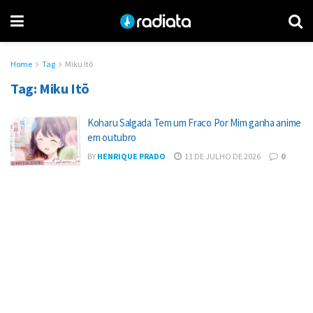
Home
Tag
Miku Itō
Tag:
Miku Itō
Koharu Salgada Tem um Fraco Por Mim ganha anime
em outubro
BY
HENRIQUE PRADO
11 DE JULHO DE 2026
0