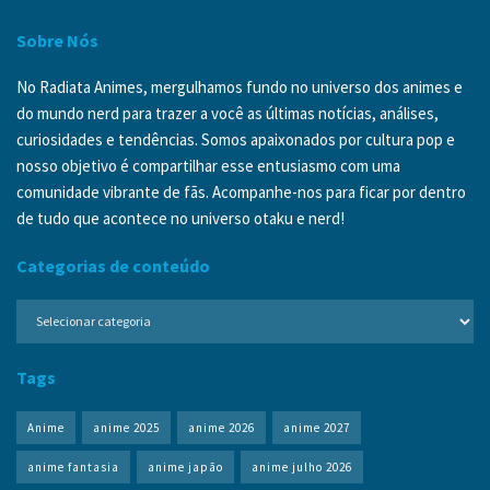
Sobre Nós
No Radiata Animes, mergulhamos fundo no universo dos animes e
do mundo nerd para trazer a você as últimas notícias, análises,
curiosidades e tendências. Somos apaixonados por cultura pop e
nosso objetivo é compartilhar esse entusiasmo com uma
comunidade vibrante de fãs. Acompanhe-nos para ficar por dentro
de tudo que acontece no universo otaku e nerd!
Categorias de conteúdo
Categorias
de
conteúdo
Tags
Anime
anime 2025
anime 2026
anime 2027
anime fantasia
anime japão
anime julho 2026