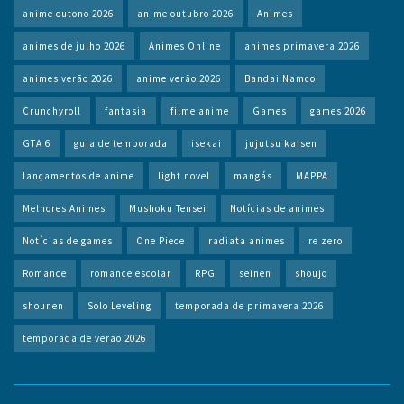
anime outono 2026
anime outubro 2026
Animes
animes de julho 2026
Animes Online
animes primavera 2026
animes verão 2026
anime verão 2026
Bandai Namco
Crunchyroll
fantasia
filme anime
Games
games 2026
GTA 6
guia de temporada
isekai
jujutsu kaisen
lançamentos de anime
light novel
mangás
MAPPA
Melhores Animes
Mushoku Tensei
Notícias de animes
Notícias de games
One Piece
radiata animes
re zero
Romance
romance escolar
RPG
seinen
shoujo
shounen
Solo Leveling
temporada de primavera 2026
temporada de verão 2026