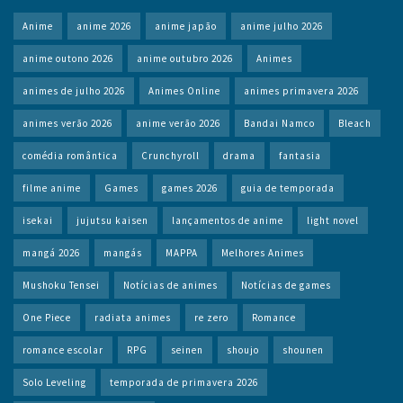
Anime
anime 2026
anime japão
anime julho 2026
anime outono 2026
anime outubro 2026
Animes
animes de julho 2026
Animes Online
animes primavera 2026
animes verão 2026
anime verão 2026
Bandai Namco
Bleach
comédia romântica
Crunchyroll
drama
fantasia
filme anime
Games
games 2026
guia de temporada
isekai
jujutsu kaisen
lançamentos de anime
light novel
mangá 2026
mangás
MAPPA
Melhores Animes
Mushoku Tensei
Notícias de animes
Notícias de games
One Piece
radiata animes
re zero
Romance
romance escolar
RPG
seinen
shoujo
shounen
Solo Leveling
temporada de primavera 2026