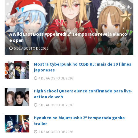
A Wild Last Boss Appeared! 2ª Temporada revela elenco
e open
5 DE AGOSTO DE 2026
Mostra Cyberpunk no CCBB RJ: mais de 30 filmes
japoneses
4 DE AGOSTO DE 2026
High School Queen: elenco confirmado para live-
action do web
3 DE AGOSTO DE 2026
Hyouken no Majutsushi: 2ª temporada ganha
trailer
2 DE AGOSTO DE 2026