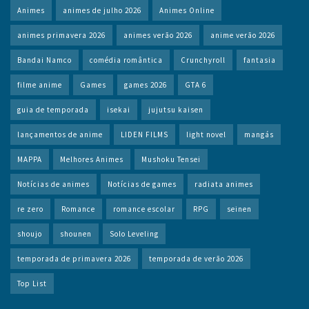
Animes
animes de julho 2026
Animes Online
animes primavera 2026
animes verão 2026
anime verão 2026
Bandai Namco
comédia romântica
Crunchyroll
fantasia
filme anime
Games
games 2026
GTA 6
guia de temporada
isekai
jujutsu kaisen
lançamentos de anime
LIDEN FILMS
light novel
mangás
MAPPA
Melhores Animes
Mushoku Tensei
Notícias de animes
Notícias de games
radiata animes
re zero
Romance
romance escolar
RPG
seinen
shoujo
shounen
Solo Leveling
temporada de primavera 2026
temporada de verão 2026
Top List