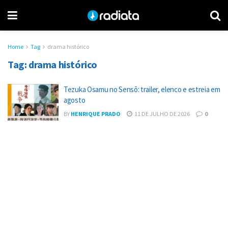
Home
Tag
drama histórico
Tag:
drama histórico
Tezuka Osamu no Sensō: trailer, elenco e estreia em
agosto
BY
HENRIQUE PRADO
11 DE JULHO DE 2026
0