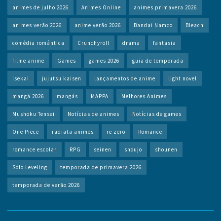
animes de julho 2026
Animes Online
animes primavera 2026
animes verão 2026
anime verão 2026
Bandai Namco
Bleach
comédia romântica
Crunchyroll
drama
fantasia
filme anime
Games
games 2026
guia de temporada
isekai
jujutsu kaisen
lançamentos de anime
light novel
mangá 2026
mangás
MAPPA
Melhores Animes
Mushoku Tensei
Notícias de animes
Notícias de games
One Piece
radiata animes
re zero
Romance
romance escolar
RPG
seinen
shoujo
shounen
Solo Leveling
temporada de primavera 2026
temporada de verão 2026