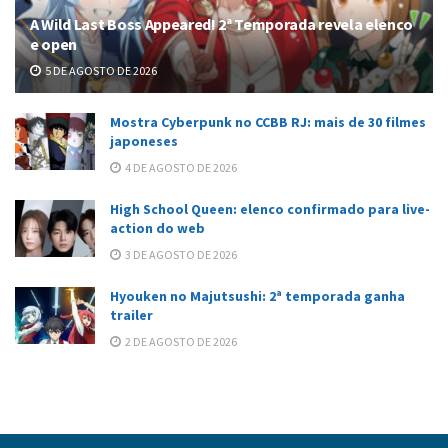
A Wild Last Boss Appeared! 2ª Temporada revela elenco
e open
5 DE AGOSTO DE 2026
Mostra Cyberpunk no CCBB RJ: mais de 30 filmes
japoneses
4 DE AGOSTO DE 2026
High School Queen: elenco confirmado para live-
action do web
3 DE AGOSTO DE 2026
Hyouken no Majutsushi: 2ª temporada ganha
trailer
2 DE AGOSTO DE 2026