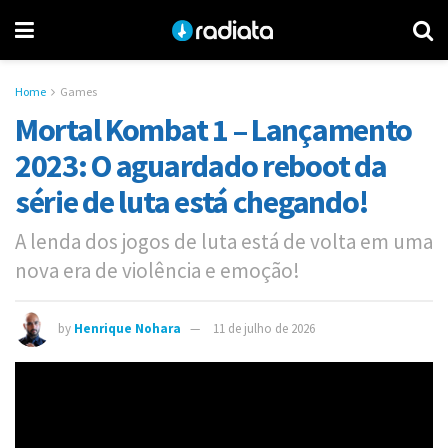
Home
Games
Mortal Kombat 1 – Lançamento
2023: O aguardado reboot da
série de luta está chegando!
A lenda dos jogos de luta está de volta em uma
nova era de violência e emoção!
by
Henrique Nohara
11 de julho de 2026