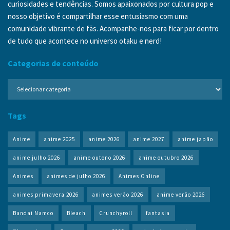
curiosidades e tendências. Somos apaixonados por cultura pop e
nosso objetivo é compartilhar esse entusiasmo com uma
comunidade vibrante de fãs. Acompanhe-nos para ficar por dentro
de tudo que acontece no universo otaku e nerd!
Categorias de conteúdo
Categorias
de
conteúdo
Tags
Anime
anime 2025
anime 2026
anime 2027
anime japão
anime julho 2026
anime outono 2026
anime outubro 2026
Animes
animes de julho 2026
Animes Online
animes primavera 2026
animes verão 2026
anime verão 2026
Bandai Namco
Bleach
Crunchyroll
fantasia