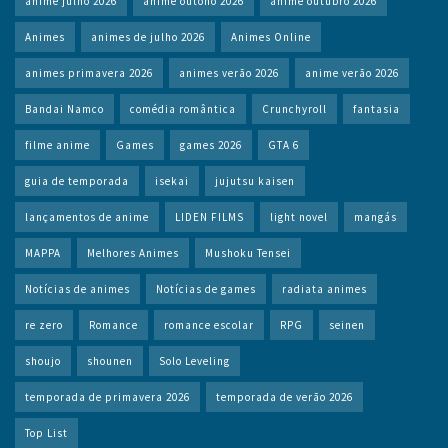
anime julho 2026
anime outono 2026
anime outubro 2026
Animes
animes de julho 2026
Animes Online
animes primavera 2026
animes verão 2026
anime verão 2026
Bandai Namco
comédia romântica
Crunchyroll
fantasia
filme anime
Games
games 2026
GTA 6
guia de temporada
isekai
jujutsu kaisen
lançamentos de anime
LIDEN FILMS
light novel
mangás
MAPPA
Melhores Animes
Mushoku Tensei
Notícias de animes
Notícias de games
radiata animes
re zero
Romance
romance escolar
RPG
seinen
shoujo
shounen
Solo Leveling
temporada de primavera 2026
temporada de verão 2026
Top List