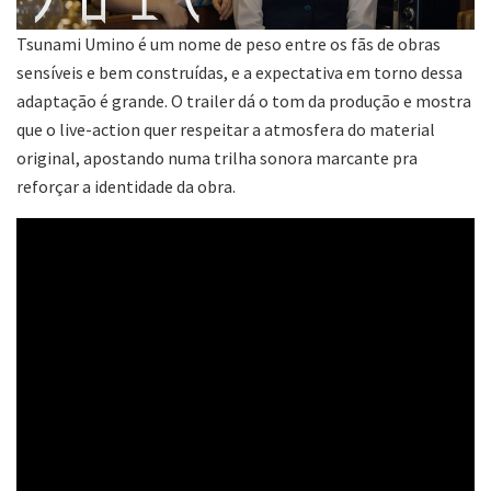
Tsunami Umino é um nome de peso entre os fãs de obras
sensíveis e bem construídas, e a expectativa em torno dessa
adaptação é grande. O trailer dá o tom da produção e mostra
que o live-action quer respeitar a atmosfera do material
original, apostando numa trilha sonora marcante pra
reforçar a identidade da obra.