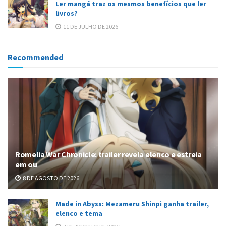
Ler mangá traz os mesmos benefícios que ler
livros?
11 DE JULHO DE 2026
Recommended
Romelia War Chronicle: trailer revela elenco e estreia
em ou
8 DE AGOSTO DE 2026
Made in Abyss: Mezameru Shinpi ganha trailer,
elenco e tema