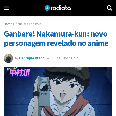
Home
Notícias de animes
Ganbare! Nakamura-kun: novo
personagem revelado no anime
by
Henrique Prado
11 de julho de 2026