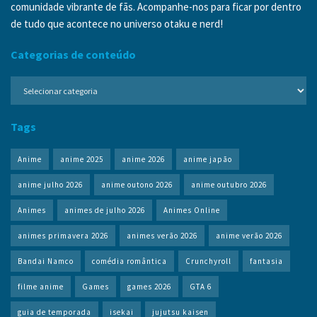
comunidade vibrante de fãs. Acompanhe-nos para ficar por dentro
de tudo que acontece no universo otaku e nerd!
Categorias de conteúdo
Categorias
de
conteúdo
Tags
Anime
anime 2025
anime 2026
anime japão
anime julho 2026
anime outono 2026
anime outubro 2026
Animes
animes de julho 2026
Animes Online
animes primavera 2026
animes verão 2026
anime verão 2026
Bandai Namco
comédia romântica
Crunchyroll
fantasia
filme anime
Games
games 2026
GTA 6
guia de temporada
isekai
jujutsu kaisen