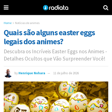
Home
Notícias de animes
Quais são alguns easter eggs
legais dos animes?
Descubra os Incríveis Easter Eggs nos Animes -
Detalhes Ocultos que Vão Surpreender Você!
by
Henrique Nohara
11 de julho de 2026