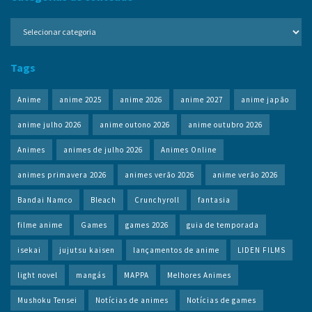
Categorias
de
conteúdo
Tags
Anime
anime 2025
anime 2026
anime 2027
anime japão
anime julho 2026
anime outono 2026
anime outubro 2026
Animes
animes de julho 2026
Animes Online
animes primavera 2026
animes verão 2026
anime verão 2026
Bandai Namco
Bleach
Crunchyroll
fantasia
filme anime
Games
games 2026
guia de temporada
isekai
jujutsu kaisen
lançamentos de anime
LIDEN FILMS
light novel
mangás
MAPPA
Melhores Animes
Mushoku Tensei
Notícias de animes
Notícias de games