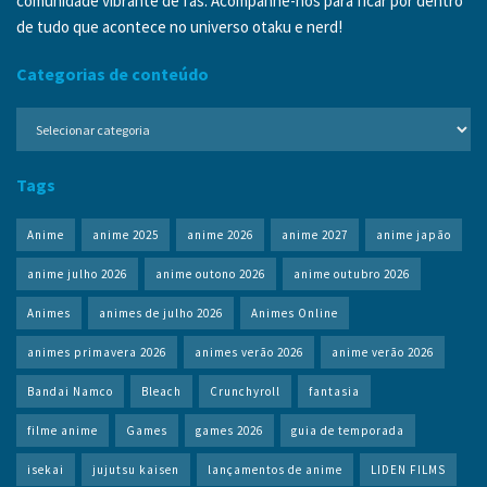
comunidade vibrante de fãs. Acompanhe-nos para ficar por dentro
de tudo que acontece no universo otaku e nerd!
Categorias de conteúdo
Categorias
de
conteúdo
Tags
Anime
anime 2025
anime 2026
anime 2027
anime japão
anime julho 2026
anime outono 2026
anime outubro 2026
Animes
animes de julho 2026
Animes Online
animes primavera 2026
animes verão 2026
anime verão 2026
Bandai Namco
Bleach
Crunchyroll
fantasia
filme anime
Games
games 2026
guia de temporada
isekai
jujutsu kaisen
lançamentos de anime
LIDEN FILMS