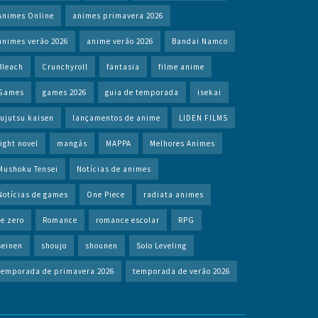
Animes Online
animes primavera 2026
animes verão 2026
anime verão 2026
Bandai Namco
Bleach
Crunchyroll
fantasia
filme anime
Games
games 2026
guia de temporada
isekai
jujutsu kaisen
lançamentos de anime
LIDEN FILMS
light novel
mangás
MAPPA
Melhores Animes
Mushoku Tensei
Notícias de animes
Notícias de games
One Piece
radiata animes
re zero
Romance
romance escolar
RPG
seinen
shoujo
shounen
Solo Leveling
temporada de primavera 2026
temporada de verão 2026