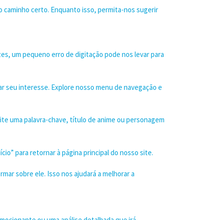
o caminho certo. Enquanto isso, permita-nos sugerir
zes, um pequeno erro de digitação pode nos levar para
ar seu interesse. Explore nosso menu de navegação e
gite uma palavra-chave, título de anime ou personagem
cio” para retornar à página principal do nosso site.
mar sobre ele. Isso nos ajudará a melhorar a
emocionante ou uma análise detalhada que irá