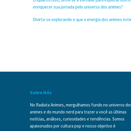
enriquecer sua jornada pelo universo dos animes?
Divirta-se explorando e que a energia dos animes est
Sobre Nós
No Radiata Animes, mergulhamos fundo no universo do
animes e do mundo nerd para trazer a você as últimas
notícias, análises, curiosidades e tendências. Somos
apaixonados por cultura pop e nosso objetivo é