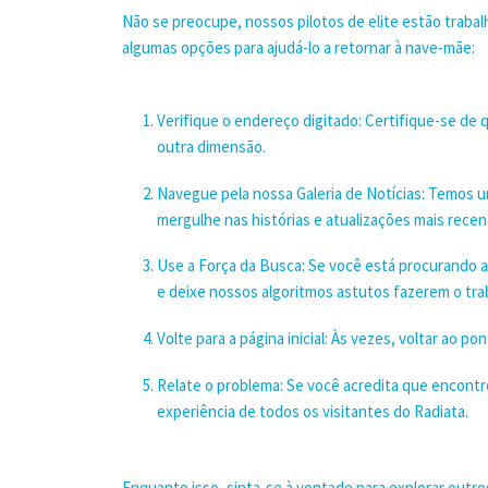
Não se preocupe, nossos pilotos de elite estão traba
algumas opções para ajudá-lo a retornar à nave-mãe:
Verifique o endereço digitado: Certifique-se de
outra dimensão.
Navegue pela nossa Galeria de Notícias: Temos 
mergulhe nas histórias e atualizações mais rece
Use a Força da Busca: Se você está procurando a
e deixe nossos algoritmos astutos fazerem o tra
Volte para a página inicial: Às vezes, voltar ao p
Relate o problema: Se você acredita que encontro
experiência de todos os visitantes do Radiata.
Enquanto isso, sinta-se à vontade para explorar outr