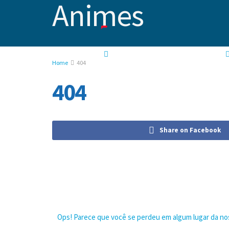
NOTÍCIAS
RECOMENDAÇÕES DE ANIMES
Home
404
404
Share on Facebook
Ops! Parece que você se perdeu em algum lugar da nos