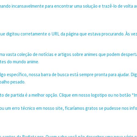
lhando incansavelmente para encontrar uma solução e trazê-lo de volta a
 que digitou corretamente o URL da página que estava procurando. Às ve
uma vasta coleção de notícias e artigos sobre animes que podem despert
ntes do mundo anime.
lgo específico, nossa barra de busca está sempre pronta para ajudar. Di
balho pesado.
onto de partida é a melhor opção. Clique em nosso logotipo ou no botão “Iní
u um erro técnico em nosso site, ficaríamos gratos se pudesse nos infor
os cantos da Radiata.pro. Quem sabe você não descobre uma nova série 